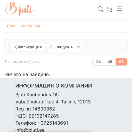
Дом
Home Spa
Фильтрация
Товары не найдены
24
48
96
Ничего не найдено.
ИНФОРМАЦИЯ О КОМПАНИИ
Bjuti Kaubandus OÜ
Vabaõhukooli tee 4, Tallinn, 12013
Reg nr: 14690362
НДС: EE102147285
Телефон: +3725143691
info@bjuti.ee