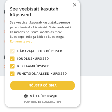
×
See veebisait kasutab
ИНФОРМАЦИЯ
küpsiseid
Политика конфиденциальности
See veebisait kasutab kasutajakogemuse
parandamiseks küpsiseid. Meie veebisaiti
Условия продажи
kasutades nõustute kooskõlas meie
küpsisepoliitikaga kõikide küpsistega.
Rohkem teavet
Информация о доставке
HÄDAVAJALIKUD KÜPSISED
КОМПАНИЯ
JÕUDLUSKÜPSISED
REKLAAMKÜPSISED
О нас
FUNKTSIONAALSED KÜPSISED
NÕUSTU KÕIGIGA
NÄITA ÜKSIKASJU
POWERED BY COOKIESCRIPT