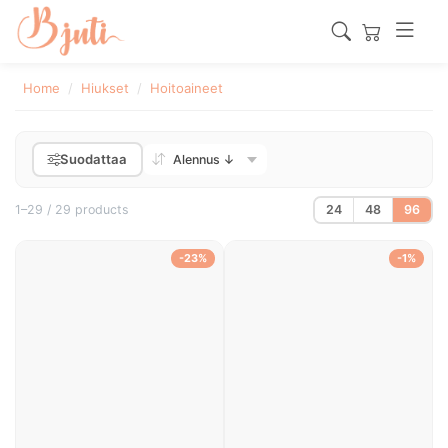
Home
Hiukset
Hoitoaineet
Suodattaa
1–29 / 29 products
24
48
96
-23%
-1%