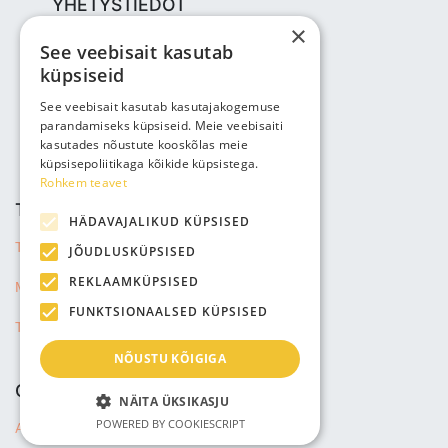
YHETYSTIEDOT
×
Bjuti Kaubandus OÜ
See veebisait kasutab
Vabaõhukooli tee 4, Tallinn, 12013
küpsiseid
Reg nr: 14690362
ALV: EE102147285
See veebisait kasutab kasutajakogemuse
parandamiseks küpsiseid. Meie veebisaiti
Puhelin: +3725143691
kasutades nõustute kooskõlas meie
info@bjuti.ee
küpsisepoliitikaga kõikide küpsistega.
Rohkem teavet
TIEDOT
HÄDAVAJALIKUD KÜPSISED
Tietosuojakäytänto
JÕUDLUSKÜPSISED
REKLAAMKÜPSISED
Myyntiehdot
FUNKTSIONAALSED KÜPSISED
Toimitustiedot
NÕUSTU KÕIGIGA
COMPANY
NÄITA ÜKSIKASJU
POWERED BY COOKIESCRIPT
About us