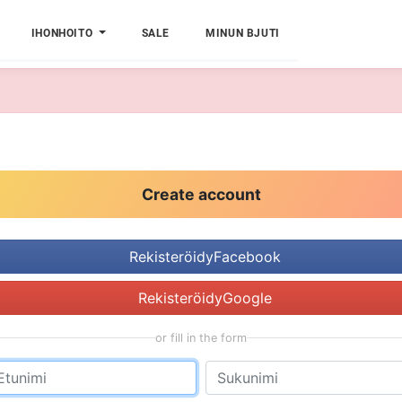
IHONHOITO
SALE
MINUN BJUTI
Create account
RekisteröidyFacebook
RekisteröidyGoogle
or fill in the form