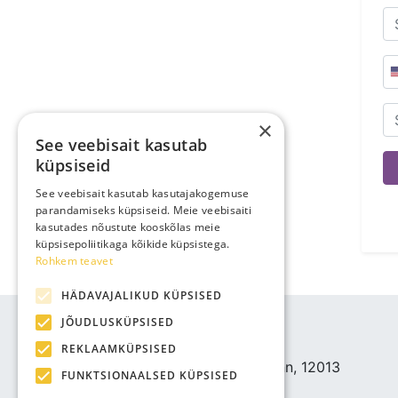
×
See veebisait kasutab
küpsiseid
See veebisait kasutab kasutajakogemuse
parandamiseks küpsiseid. Meie veebisaiti
kasutades nõustute kooskõlas meie
küpsisepoliitikaga kõikide küpsistega.
Rohkem teavet
HÄDAVAJALIKUD KÜPSISED
YHETYSTIEDOT
JÕUDLUSKÜPSISED
Bjuti Kaubandus OÜ
REKLAAMKÜPSISED
Vabaõhukooli tee 4, Tallinn, 12013
FUNKTSIONAALSED KÜPSISED
Reg nr: 14690362