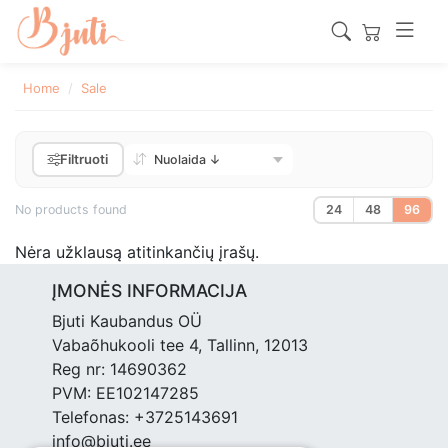
Home
Sale
Filtruoti
No products found
24
48
96
Nėra užklausą atitinkančių įrašų.
ĮMONĖS INFORMACIJA
Bjuti Kaubandus OÜ
Vabaõhukooli tee 4, Tallinn, 12013
Reg nr: 14690362
PVM: EE102147285
Telefonas: +3725143691
info@bjuti.ee