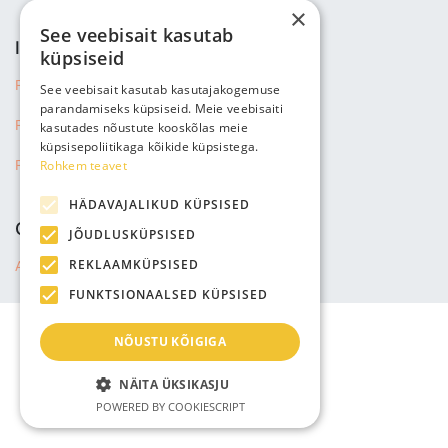
×
See veebisait kasutab
INFORMACIJA
küpsiseid
Privatumo politika
See veebisait kasutab kasutajakogemuse
parandamiseks küpsiseid. Meie veebisaiti
Pardavimo sąlygos
kasutades nõustute kooskõlas meie
küpsisepoliitikaga kõikide küpsistega.
Rohkem teavet
Pristatymas informacijos
HÄDAVAJALIKUD KÜPSISED
COMPANY
JÕUDLUSKÜPSISED
REKLAAMKÜPSISED
About us
FUNKTSIONAALSED KÜPSISED
NÕUSTU KÕIGIGA
NÄITA ÜKSIKASJU
POWERED BY COOKIESCRIPT