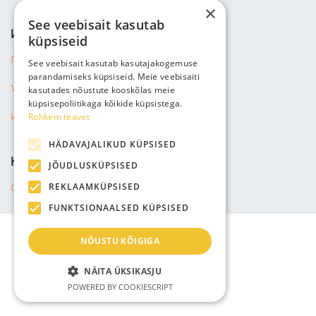
×
See veebisait kasutab
ИНФОРМАЦИЯ
küpsiseid
Политика конфиденциальности
See veebisait kasutab kasutajakogemuse
parandamiseks küpsiseid. Meie veebisaiti
Условия продажи
kasutades nõustute kooskõlas meie
küpsisepoliitikaga kõikide küpsistega.
Rohkem teavet
Информация о доставке
HÄDAVAJALIKUD KÜPSISED
КОМПАНИЯ
JÕUDLUSKÜPSISED
REKLAAMKÜPSISED
О нас
FUNKTSIONAALSED KÜPSISED
NÕUSTU KÕIGIGA
NÄITA ÜKSIKASJU
POWERED BY COOKIESCRIPT