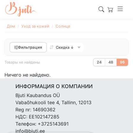
Дом
Уход за кожей
Cолнце
Фильтрация
Товары не найдены
24
48
96
Ничего не найдено.
ИНФОРМАЦИЯ О КОМПАНИИ
Bjuti Kaubandus OÜ
Vabaõhukooli tee 4, Tallinn, 12013
Reg nr: 14690362
НДС: EE102147285
Телефон: +3725143691
info@bjuti.ee