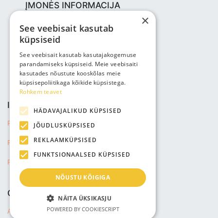
ĮMONĖS INFORMACIJA
×
Bjuti Kaubandus OÜ
See veebisait kasutab
Vabaõhukooli tee 4, Tallinn, 12013
küpsiseid
Reg nr: 14690362
PVM: EE102147285
See veebisait kasutab kasutajakogemuse
parandamiseks küpsiseid. Meie veebisaiti
Telefonas: +3725143691
kasutades nõustute kooskõlas meie
info@bjuti.ee
küpsisepoliitikaga kõikide küpsistega.
Rohkem teavet
INFORMACIJA
HÄDAVAJALIKUD KÜPSISED
Privatumo politika
JÕUDLUSKÜPSISED
REKLAAMKÜPSISED
Pardavimo sąlygos
FUNKTSIONAALSED KÜPSISED
Pristatymas informacijos
NÕUSTU KÕIGIGA
COMPANY
NÄITA ÜKSIKASJU
POWERED BY COOKIESCRIPT
About us