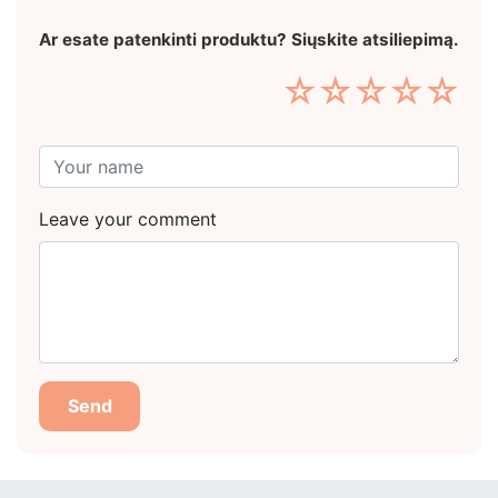
Ar esate patenkinti produktu? Siųskite atsiliepimą.
☆
☆
☆
☆
☆
Leave your comment
Send