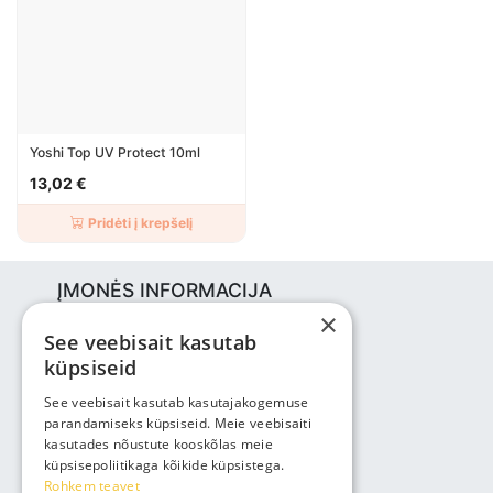
Yoshi Top UV Protect 10ml
13,02 €
Pridėti į krepšelį
ĮMONĖS INFORMACIJA
×
Bjuti Kaubandus OÜ
See veebisait kasutab
Vabaõhukooli tee 4, Tallinn, 12013
küpsiseid
Reg nr: 14690362
PVM: EE102147285
See veebisait kasutab kasutajakogemuse
parandamiseks küpsiseid. Meie veebisaiti
Telefonas: +3725143691
kasutades nõustute kooskõlas meie
info@bjuti.ee
küpsisepoliitikaga kõikide küpsistega.
Rohkem teavet