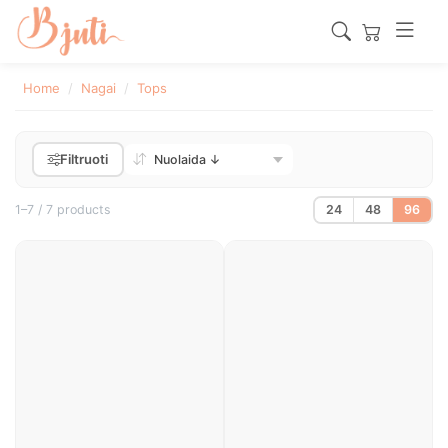
Home
Nagai
Tops
Filtruoti
1–7 / 7 products
24
48
96